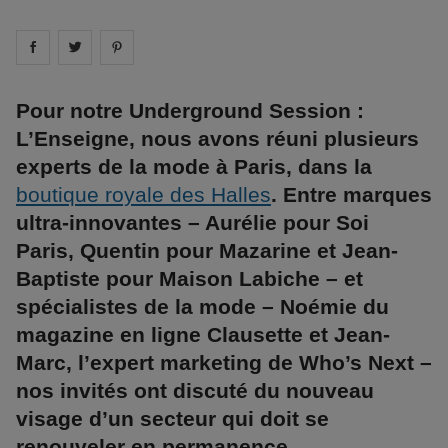
Share on
Share on
facebook
Share on
twitter
pintrest
Pour notre Underground Session :
L’Enseigne, nous avons réuni plusieurs
experts de la mode à Paris, dans la
boutique royale des Halles
. Entre marques
ultra-innovantes – Aurélie pour Soi
Paris, Quentin pour Mazarine et Jean-
Baptiste pour Maison Labiche – et
spécialistes de la mode – Noémie du
magazine en ligne Clausette et Jean-
Marc, l’expert marketing de Who’s Next –
nos invités ont discuté du nouveau
visage d’un secteur qui doit se
renouveler en permanence.