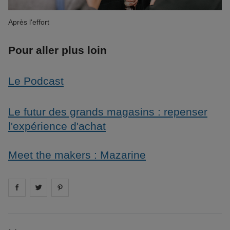
Après l'effort
Pour aller plus loin
Le Podcast
Le futur des grands magasins : repenser
l'expérience d'achat
Meet the makers : Mazarine
Share on
Share on
facebook
Share on
twitter
pintrest