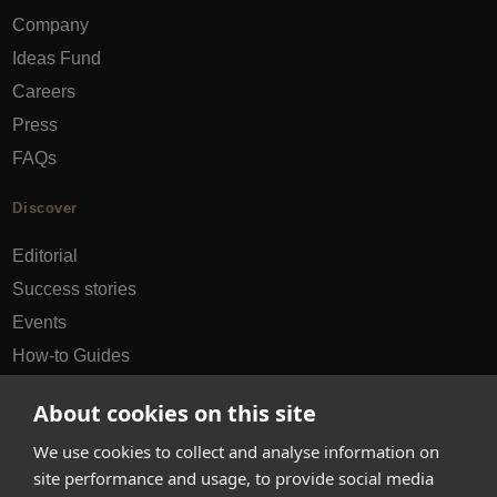
Company
Ideas Fund
Careers
Press
FAQs
Discover
Editorial
Success stories
Events
How-to Guides
City guides
About cookies on this site
hello@appearhere.co.uk
We use cookies to collect and analyse information on
site performance and usage, to provide social media