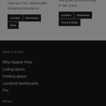
has grown phenomenally
retail as a fun, fashionable
in two years.
shopping experience.
London
Interviews
London
Interviews
Food & Drink
Tech
How it works
Why Appear Here
Listing space
Finding space
Landlord dashboards
Pro
About