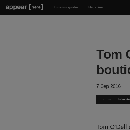
Location guides
Magazine
Tom O
bouti
7 Sep 2016
London
Intervi
Tom O’Dell e