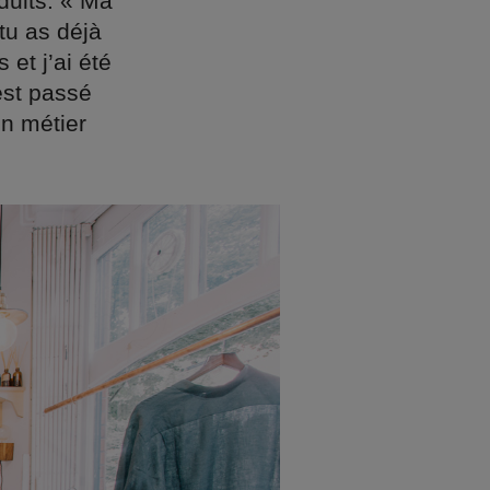
uits. « Ma
tu as déjà
et j’ai été
est passé
un métier