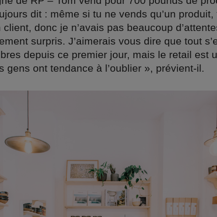
ne de RP – Tom vend pour 700 pounds de prod
jours dit : même si tu ne vends qu’un produit, 
client, donc je n’avais pas beaucoup d’attentes 
ement surpris. J’aimerais vous dire que tout s’
es depuis ce premier jour, mais le retail est 
les gens ont tendance à l’oublier », prévient-il.