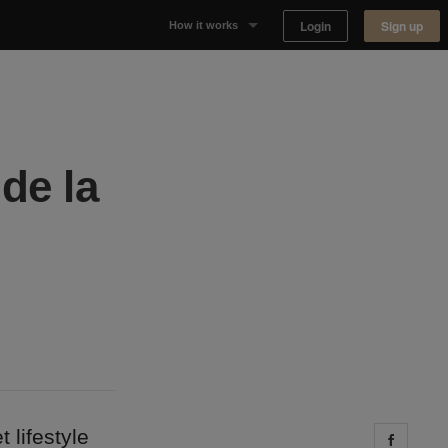
Login
Sign up
How it works
Why Appear Here
Listing space
de la
Finding space
Landlord dashboards
 lifestyle
Share 