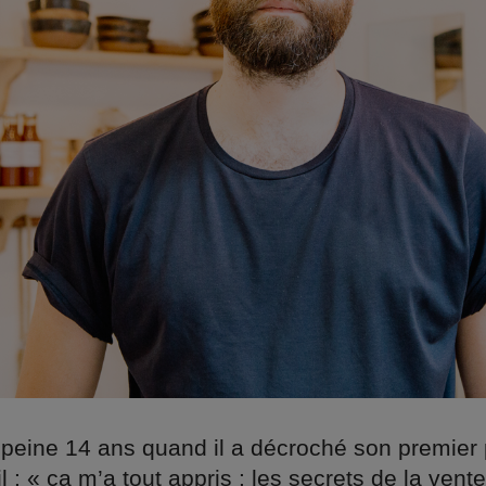
 peine 14 ans quand il a décroché son premier p
il : « ça m’a tout appris : les secrets de la vent