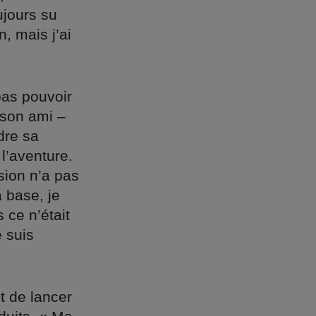
ujours su
, mais j’ai
pas pouvoir
 son ami –
dre sa
l’aventure.
sion n’a pas
a base, je
 ce n’était
e suis
nt de lancer