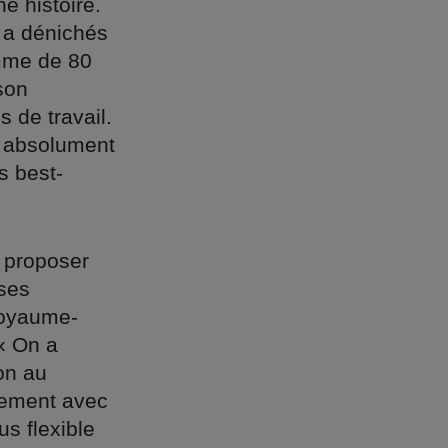
e histoire.
l a dénichés
emme de 80
son
 de travail.
s absolument
s best-
 proposer
ses
Royaume-
 « On a
on au
ctement avec
s flexible