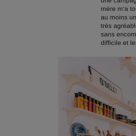
une campag
mère m’a tou
au moins un 
très agréabl
sans encombr
difficile et 