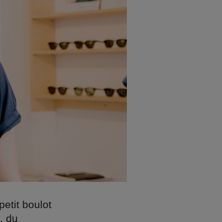
etit boulot
e, du