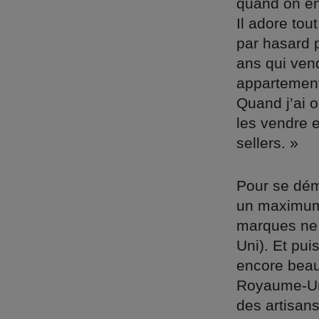
quand on en
Il adore tou
par hasard p
ans qui ven
appartement
Quand j’ai 
les vendre e
sellers. »
Pour se dém
un maximum 
marques ne 
Uni). Et pui
encore beau
Royaume-Uni
des artisan