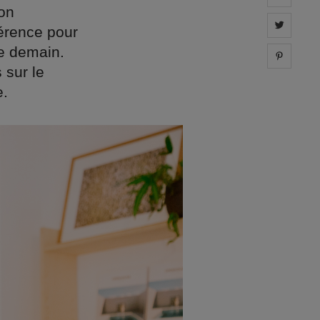
son
Share 
férence pour
de demain.
Share 
 sur le
e.