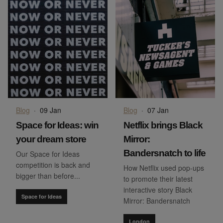
Blog
·
09 Jan
Blog
·
07 Jan
Space for Ideas: win
Netflix brings Black
your dream store
Mirror:
Bandersnatch to life
Our Space for Ideas
competition is back and
How Netflix used pop-ups
bigger than before...
to promote their latest
interactive story Black
Space for Ideas
Mirror: Bandersnatch
London