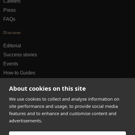
Careers
Press
FAQs
Discover
Editorial
Success stories
Events
How-to Guides
City guides
About cookies on this site
hello@appearhere.co.uk
We use cookies to collect and analyse information on
site performance and usage, to provide social media
features and to enhance and customise content and
United Kingdom
(£ Pound)
advertisements.
© 2013-2026 APPEAR HERE. ALL RIGHTS RESERVED