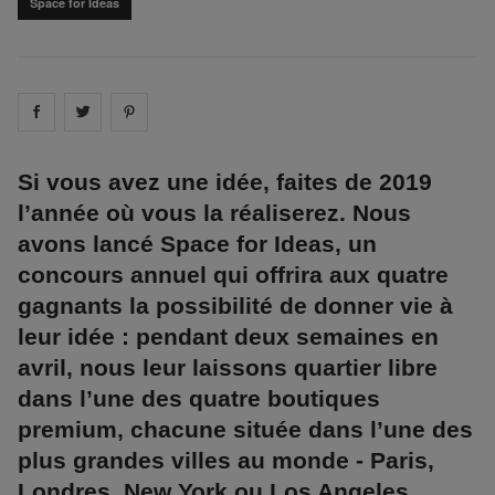
Space for Ideas
Share on
Share on
facebook
Share on
twitter
pintrest
Si vous avez une idée, faites de 2019
l’année où vous la réaliserez. Nous
avons lancé Space for Ideas, un
concours annuel qui offrira aux quatre
gagnants la possibilité de donner vie à
leur idée : pendant deux semaines en
avril, nous leur laissons quartier libre
dans l’une des quatre boutiques
premium, chacune située dans l’une des
plus grandes villes au monde - Paris,
Londres, New York ou Los Angeles.