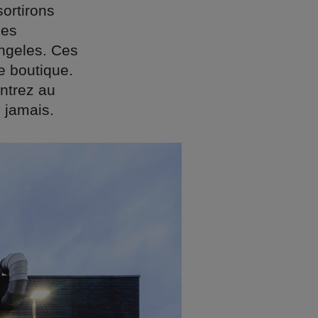
sortirons
les
Angeles. Ces
ne boutique.
ontrez au
 jamais.