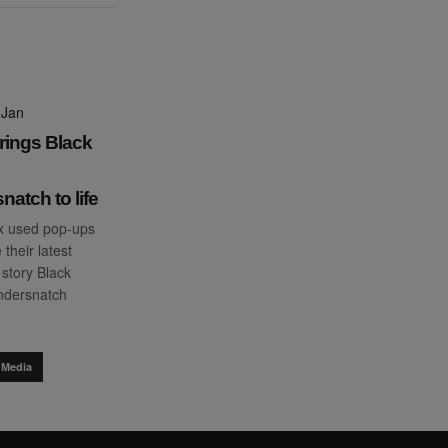
 Jan
brings Black
atch to life
ix used pop-ups
their latest
 story Black
ndersnatch
 Media