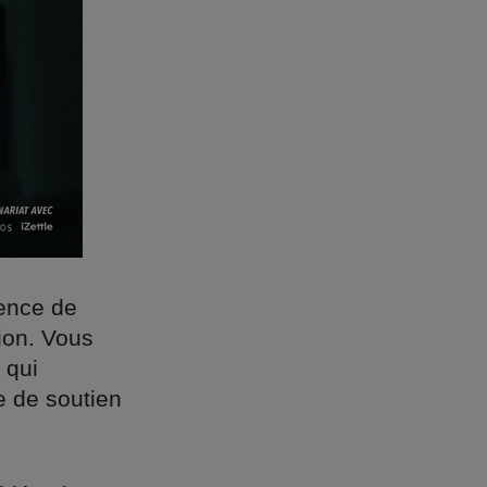
gence de
sion. Vous
 qui
e de soutien