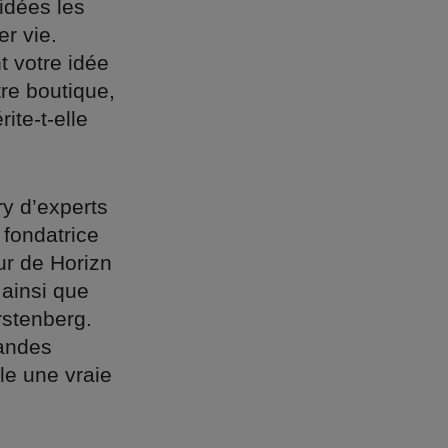
 idées les
er vie.
 votre idée
tre boutique,
ite-t-elle
y d’experts
 fondatrice
ur de Horizn
ainsi que
rstenberg.
randes
le une vraie