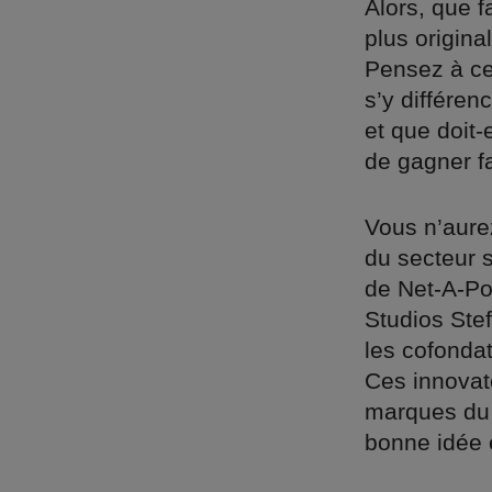
Alors, que f
plus origina
Pensez à ce
s’y différen
et que doit-
de gagner fa
Vous n’aure
du secteur 
de Net-A-Por
Studios Ste
les cofonda
Ces innovat
marques du s
bonne idée et