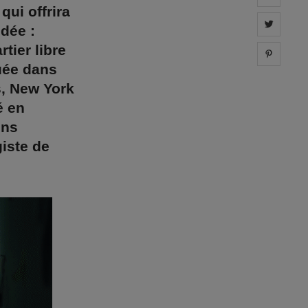
ui offrira
Share 
idée :
tier libre
Share 
uée dans
s, New York
é en
ons
giste de