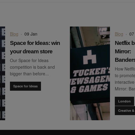
Blog
·
09 Jan
Blog
·
07
Space for Ideas: win
Netflix 
your dream store
Mirror:
Bandersn
Our Space for Ideas
competition is back and
How Netfl
bigger than before...
to promote 
interactive
Space for Ideas
Mirror: Ba
London
Creative &