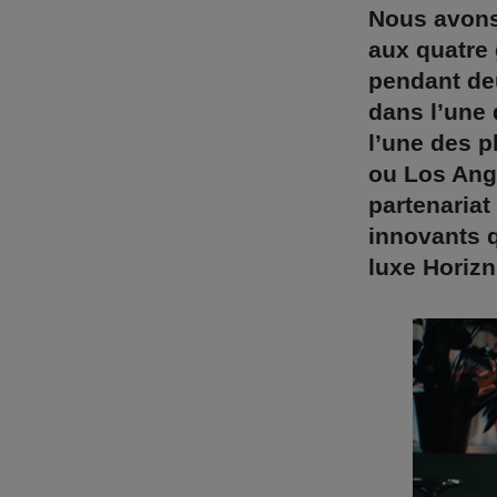
Nous avons 
aux quatre 
pendant deu
dans l’une
l’une des p
ou Los Ange
partenariat
innovants q
luxe Horizn