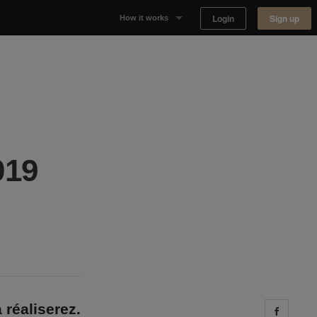
Login
Sign up
How it works
Why Appear Here
Listing space
Finding space
019
Landlord dashboards
 réaliserez.
Share 