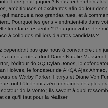
aut-il faire pour gagner ? Nous recherchons les
les, ambitieuses et excitantes afin de leur donn
 qui manque à nos grandes rues, et à comment
ciera. Pourquoi les gens viendraient-ils dans vo
elle leur faire ressentir ? Pourquoi votre idée mér
ce à celle des milliers d’autres candidats ?
z cependant pas que nous à convaincre ; un jur
sera à nos côtés, dont Dame Natalie Massenet,
ter, l’éditeur de GQ Dylan Jones, le cofondate
fan Holwes, le fondateur de AKQA Ajaz Ahmed, 
teurs de Warby Parker, Harrys et Diane Von Fu
eurs ont bâti depuis zéro certaines des plus g
ecteur de la vente ; ils savent à quoi ressemb
 ce qu’il faut pour la réaliser.