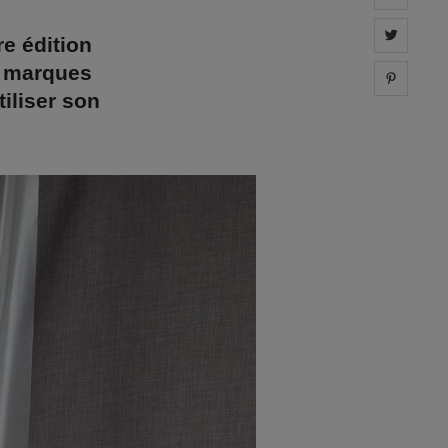
Share 
re édition
s marques
Share 
iliser son