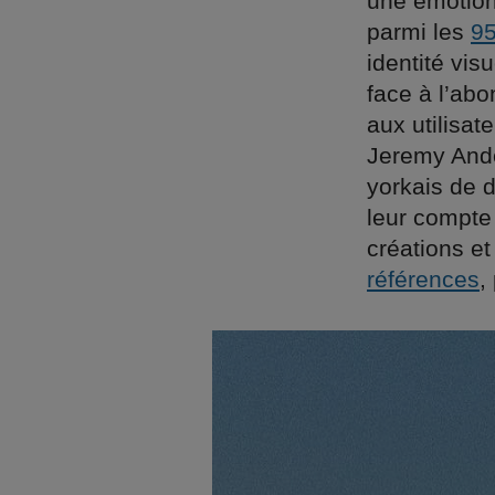
une émotion 
parmi les
95
identité vis
face à l’abo
aux utilisat
Jeremy Ande
yorkais de 
leur compte 
créations e
références
,