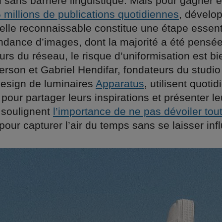
sans barrière linguistique. Mais pour gagner en
 millions de publications quotidiennes
, dévelo
uelle reconnaissable constitue une étape essenti
ndance d’images, dont la majorité a été pensée
eurs du réseau, le risque d’uniformisation est bi
rson et Gabriel Hendifar, fondateurs du studio
design de luminaires
Apparatus
, utilisent quot
pour partager leurs inspirations et présenter le
t soulignent
l’importance de ne pas dévoiler tou
 pour capturer l’air du temps sans se laisser inf