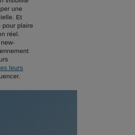
 visibilité
pper une
elle. Et
 pour plaire
en réel.
 new-
idiennement
urs
tes leurs
luencer.