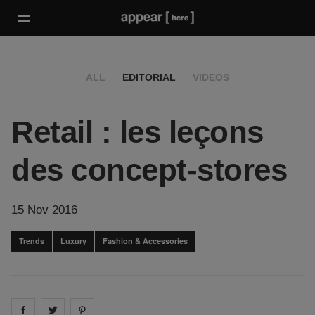
ALL
EDITORIAL
VIDEOS
Retail : les leçons
des concept-stores
15 Nov 2016
Trends
Luxury
Fashion & Accessories
Share on
Share on
facebook
Share on
twitter
pintrest