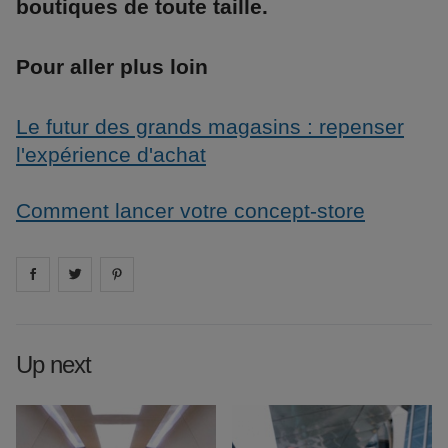
boutiques de toute taille.
Pour aller plus loin
Le futur des grands magasins : repenser
l'expérience d'achat
Comment lancer votre concept-store
Share on
Share on
facebook
Share on
twitter
pintrest
Up next