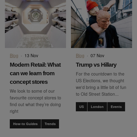
Blog
·
13 Nov
Blog
·
07 Nov
Modern Retail: What
Trump vs Hillary
can we learn from
For the countdown to the
US Elections, we thought
concept stores
we'd bring a little bit of fun
We look to some of our
to Old Street Station...
favourite concept stores to
find out what they’re doing
US
London
Events
right
How-to Guides
Trends