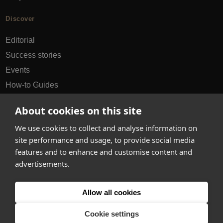
Discover
Editorial
Success stories
Events
How-to Guides
City guides
About cookies on this site
hello@appearhere.co.uk
We use cookies to collect and analyse information on
site performance and usage, to provide social media
features and to enhance and customise content and
United Kingdom
(£ Pound)
advertisements.
© 2013-2026 APPEAR HERE. ALL RIGHTS RESERVED
Allow all cookies
Errors and omissions accepted.
Terms & Privacy
Cookie settings