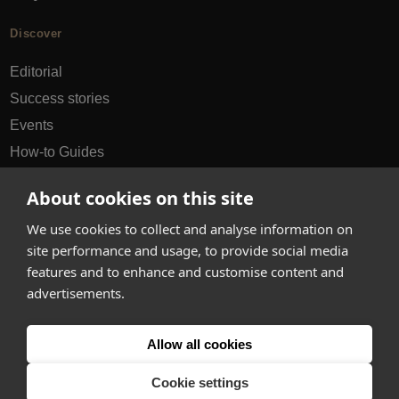
Discover
Editorial
Success stories
Events
How-to Guides
City guides
About cookies on this site
hello@appearhere.co.uk
We use cookies to collect and analyse information on
site performance and usage, to provide social media
features and to enhance and customise content and
United Kingdom
(£ Pound)
advertisements.
© 2013-2026 APPEAR HERE. ALL RIGHTS RESERVED
Allow all cookies
Errors and omissions accepted.
Terms & Privacy
Cookie settings