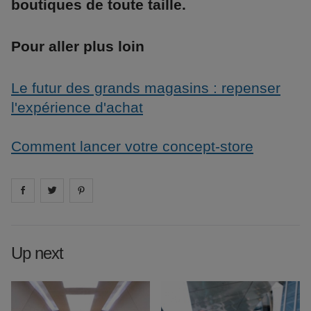
boutiques de toute taille.
Pour aller plus loin
Le futur des grands magasins : repenser
l'expérience d'achat
Comment lancer votre concept-store
Share on
Share on
facebook
Share on
twitter
pintrest
Up next