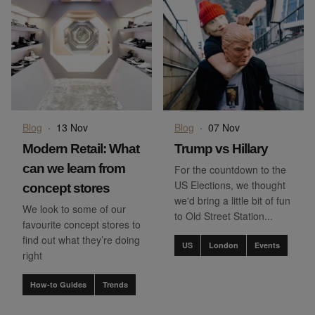
Blog
·
13 Nov
Blog
·
07 Nov
Modern Retail: What
Trump vs Hillary
can we learn from
For the countdown to the
US Elections, we thought
concept stores
we'd bring a little bit of fun
We look to some of our
to Old Street Station...
favourite concept stores to
find out what they’re doing
US
London
Events
right
How-to Guides
Trends