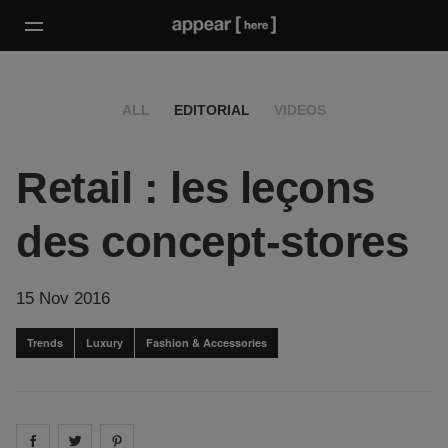
ALL
EDITORIAL
VIDEOS
Retail : les leçons
des concept-stores
15 Nov 2016
Trends
Luxury
Fashion & Accessories
Share on
Share on
facebook
Share on
twitter
pintrest