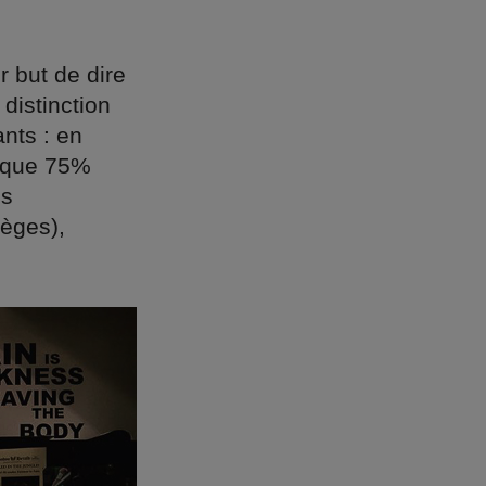
 but de dire
distinction
nts : en
é que 75%
es
lèges),