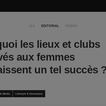
ALL
EDITORIAL
VIDEOS
uoi les lieux et clubs
vés aux femmes
issent un tel succès 
 & Media
Lifestyle & Homeware