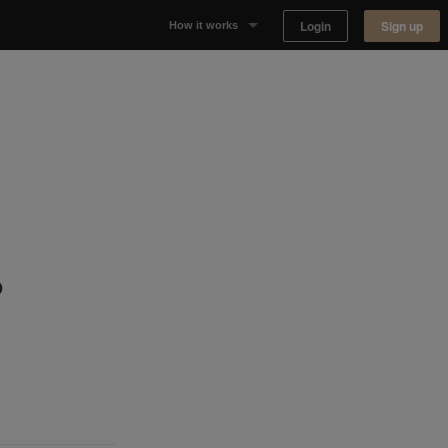
Login
Sign up
How it works
Why Appear Here
Listing space
Finding space
Landlord dashboards
?