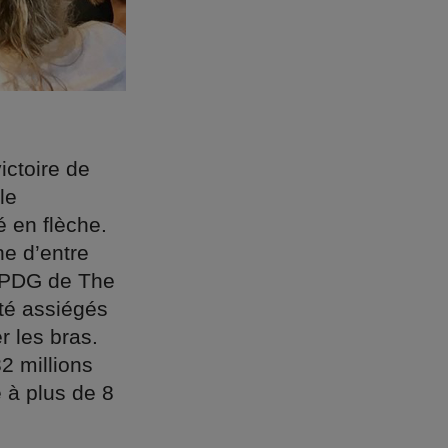
ictoire de
le
é en flèche.
ne d’entre
, PDG de The
té assiégés
r les bras.
2 millions
e à plus de 8