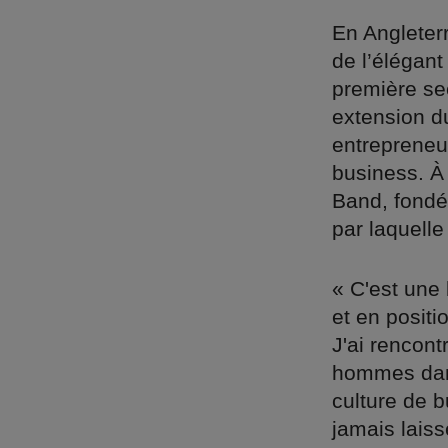
En Angleterr
de l’élégant
première sec
extension d
entrepreneu
business. À 
Band, fondé
par laquelle
« C'est une 
et en positi
J'ai rencont
hommes dans
culture de b
jamais lais