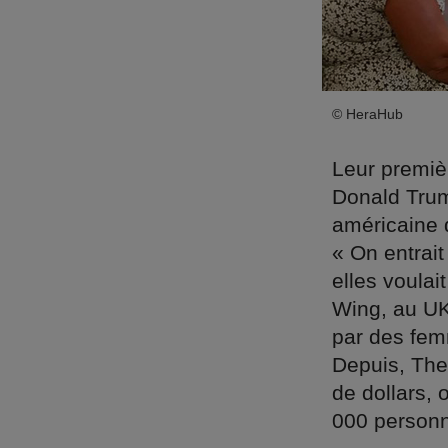
© HeraHub
Leur premièr
Donald Trump
américaine d
« On entrai
elles voula
Wing, au UK
par des fem
Depuis, The
de dollars, 
000 person