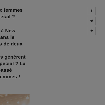
ux femmes
Share 
etail ?
Share 
 à New
Share 
ans le
es de deux
ts génèrent
pécial ? La
passé
 femmes !