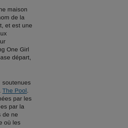
 une maison
 nom de la
t, et est une
aux
ur
ing One Girl
case départ,
e, soutenues
à
The Pool
.
nées par les
es par la
s de ne
e où les