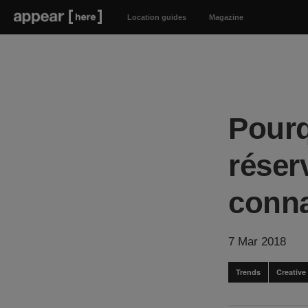
Location guides
Magazine
Pourq
réser
conna
7 Mar 2018
Trends
Creative