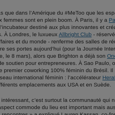
 pas que dans l’Amérique du #MeToo que les es
x femmes sont en plein boom. À Paris, il y a
Pa
 l’incubateur destiné aux plus innovantes et cré
s. À Londres, le luxueux
Allbright Club
- réserv
faires et du monde - renferme des salles de ré
re ses portes aujourd’hui (pour la Journée Inte
, le 8 mars), alors que Brighton a déjà son
On
 de soutien pour entrepreneures. À Sao Paulo, 
le premier coworking 100% féminin du Brésil. Il 
eau international féminin : l’accélérateur
Hera
ifférents emplacements aux USA et en Suède.
 intéressant, c’est surtout la communauté qui n
aspect commode du lieu est important mais auss
s rencontres » a expliqué Lauren Kassan, co-fo