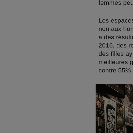
femmes peu
Les espaces
non aux hom
a des résul
2016, des r
des filles a
meilleures 
contre 55% 