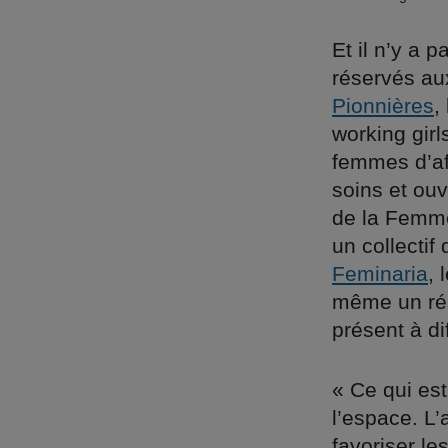
Et il n’y a
réservés au
Pionnières
,
working girl
femmes d’af
soins et ouv
de la Femme
un collectif
Feminaria
, 
même un rés
présent à d
« Ce qui est
l’espace. L’
favoriser le