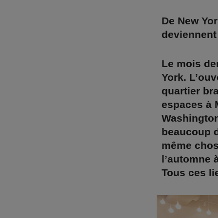
De New Yor
deviennent 
Le mois de
York. L’ouv
quartier br
espaces à 
Washington
beaucoup de
même chose
l’automne à
Tous ces li