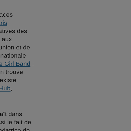
paces
ris
atives des
é aux
union et de
rnationale
e Girl Band
:
on trouve
existe
Hub
,
aît dans
i le fait de
ndatrice de