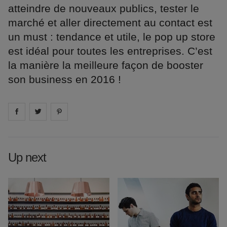
atteindre de nouveaux publics, tester le
marché et aller directement au contact est
un must : tendance et utile, le pop up store
est idéal pour toutes les entreprises. C’est
la manière la meilleure façon de booster
son business en 2016 !
Share on
Share on
facebook
Share on
twitter
pintrest
Up next