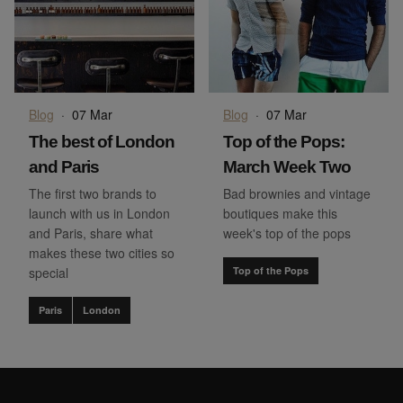
Blog
·
07 Mar
Blog
·
07 Mar
The best of London
Top of the Pops:
and Paris
March Week Two
The first two brands to
Bad brownies and vintage
launch with us in London
boutiques make this
and Paris, share what
week's top of the pops
makes these two cities so
special
Top of the Pops
Paris
London