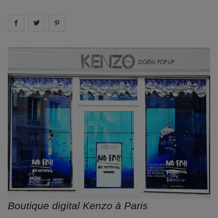
Share on
Share on
facebook
Share on
twitter
pintrest
Boutique digital Kenzo à Paris