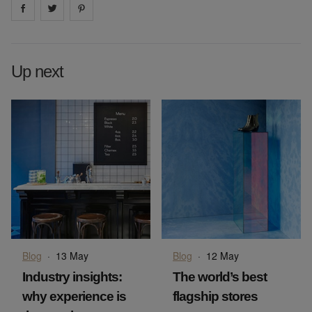
Share on
Share on
facebook
Share on
twitter
pintrest
Up next
Blog
·
13 May
Blog
·
12 May
Industry insights:
The world’s best
why experience is
flagship stores