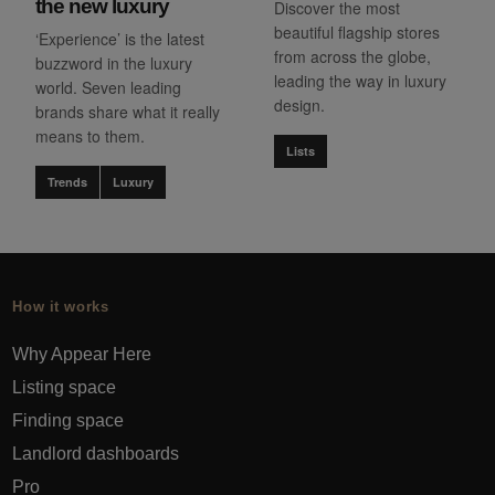
the new luxury
Discover the most
beautiful flagship stores
‘Experience’ is the latest
from across the globe,
buzzword in the luxury
leading the way in luxury
world. Seven leading
design.
brands share what it really
means to them.
Lists
Trends
Luxury
How it works
Why Appear Here
Listing space
Finding space
Landlord dashboards
Pro