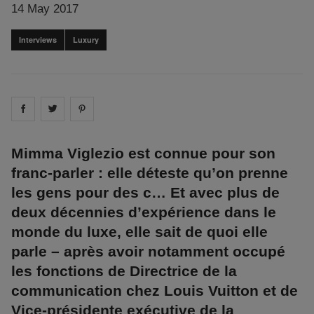
14 May 2017
Interviews
Luxury
Share on
Share on
facebook
Share on
twitter
pintrest
Mimma Viglezio est connue pour son
franc-parler : elle déteste qu’on prenne
les gens pour des c… Et avec plus de
deux décennies d’expérience dans le
monde du luxe, elle sait de quoi elle
parle – après avoir notamment occupé
les fonctions de Directrice de la
communication chez Louis Vuitton et de
Vice-présidente exécutive de la