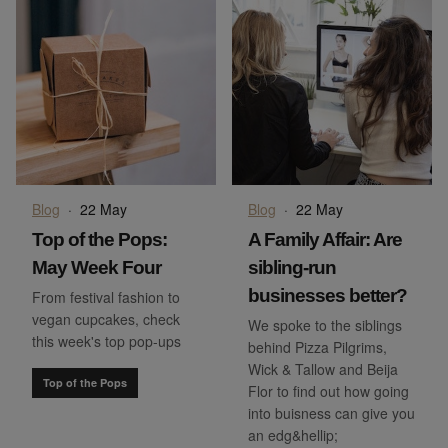
Blog
·
22 May
Blog
·
22 May
Top of the Pops:
A Family Affair: Are
May Week Four
sibling-run
businesses better?
From festival fashion to
vegan cupcakes, check
We spoke to the siblings
this week's top pop-ups
behind Pizza Pilgrims,
Wick & Tallow and Beija
Top of the Pops
Flor to find out how going
into buisness can give you
an edg&hellip;