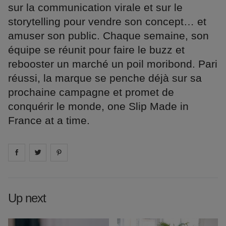
sur la communication virale et sur le
storytelling pour vendre son concept… et
amuser son public. Chaque semaine, son
équipe se réunit pour faire le buzz et
rebooster un marché un poil moribond. Pari
réussi, la marque se penche déjà sur sa
prochaine campagne et promet de
conquérir le monde, one Slip Made in
France at a time.
Share on
Share on
facebook
Share on
twitter
pintrest
Up next