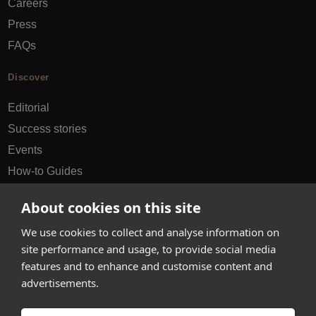
Careers
Press
FAQs
Discover
Editorial
Success stories
Events
How-to Guides
City guides
About cookies on this site
hello@appearhere.co.uk
We use cookies to collect and analyse information on
site performance and usage, to provide social media
features and to enhance and customise content and
United Kingdom
(£ Pound)
advertisements.
© 2013-2026 APPEAR HERE. ALL RIGHTS RESERVED