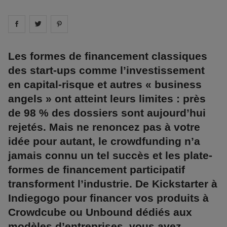
Share on
Share on
facebook
Share on
twitter
pintrest
Les formes de financement classiques
des start-ups comme l’investissement
en capital-risque et autres « business
angels » ont atteint leurs limites : près
de 98 % des dossiers sont aujourd’hui
rejetés. Mais ne renoncez pas à votre
idée pour autant, le crowdfunding n’a
jamais connu un tel succès et les plate-
formes de financement participatif
transforment l’industrie. De Kickstarter à
Indiegogo pour financer vos produits à
Crowdcube ou Unbound dédiés aux
modèles d’entreprises, vous avez