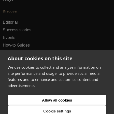
Discover
Editorial
Success stories
Events
How-to Guides
City guides
About cookies on this site
hello@appearhere.co.uk
We use cookies to collect and analyse information on
site performance and usage, to provide social media
features and to enhance and customise content and
United Kingdom
(£ Pound)
advertisements.
© 2013-2026 APPEAR HERE. ALL RIGHTS RESERVED
Allow all cookies
Errors and omissions accepted.
Terms & Privacy
Cookie settings