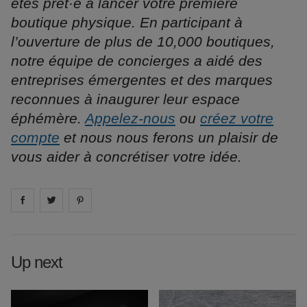
êtes prêt·e à lancer votre première
boutique physique. En participant à
l’ouverture de plus de 10,000 boutiques,
notre équipe de concierges a aidé des
entreprises émergentes et des marques
reconnues à inaugurer leur espace
éphémère.
Appelez-nous
ou
créez votre
compte
et nous nous ferons un plaisir de
vous aider à concrétiser votre idée.
Share on
Share on
facebook
Share on
twitter
pintrest
Up next