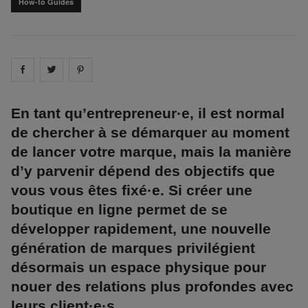
How-to Guides
Share on
Share on
facebook
Share on
twitter
pintrest
En tant qu’entrepreneur·e, il est normal
de chercher à se démarquer au moment
de lancer votre marque, mais la manière
d’y parvenir dépend des objectifs que
vous vous êtes fixé·e. Si créer une
boutique en ligne permet de se
développer rapidement, une nouvelle
génération de marques privilégient
désormais un espace physique pour
nouer des relations plus profondes avec
leurs client·e·s.