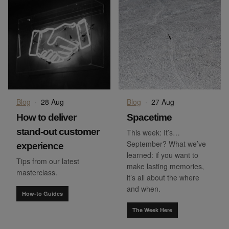
Blog
·
28 Aug
Blog
·
27 Aug
How to deliver
Spacetime
stand-out customer
This week: It’s…
September? What we’ve
experience
learned: if you want to
Tips from our latest
make lasting memories,
masterclass.
it’s all about the where
and when.
How-to Guides
The Week Here