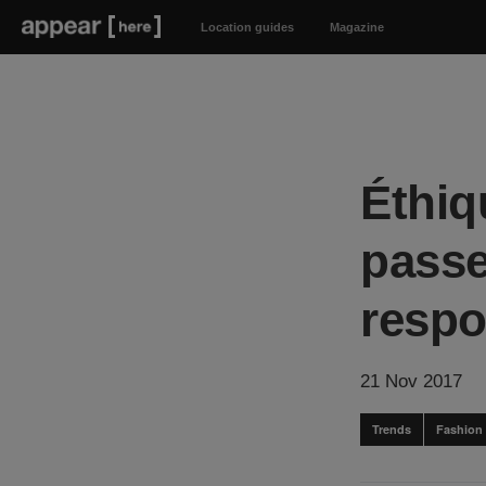
Location guides
Magazine
Éthiq
passe
respo
21 Nov 2017
Trends
Fashion