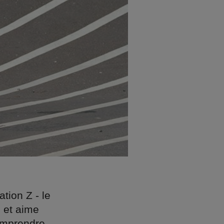
ation Z - le
e et aime
comprendre