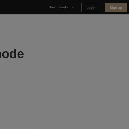
Login
Sign up
How it works
Why Appear Here
Listing space
 mode
Finding space
Landlord dashboards