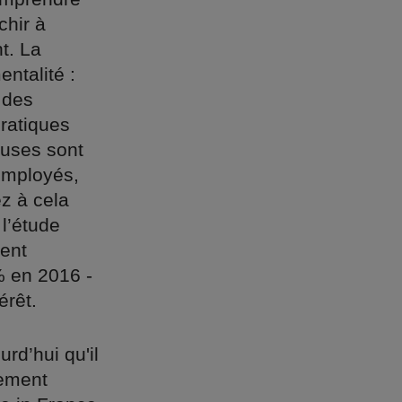
chir à
t. La
ntalité :
 des
pratiques
euses sont
 employés,
z à cela
l’étude
ent
% en 2016 -
érêt.
rd’hui qu'il
uement