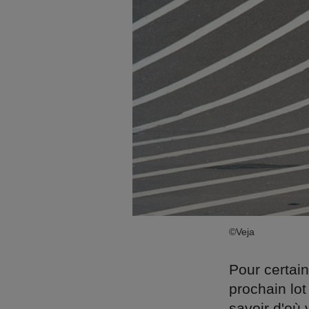
©Veja
Pour certain
prochain lot
savoir d'où