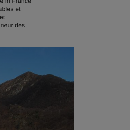
de in France
ables et
et
nneur des