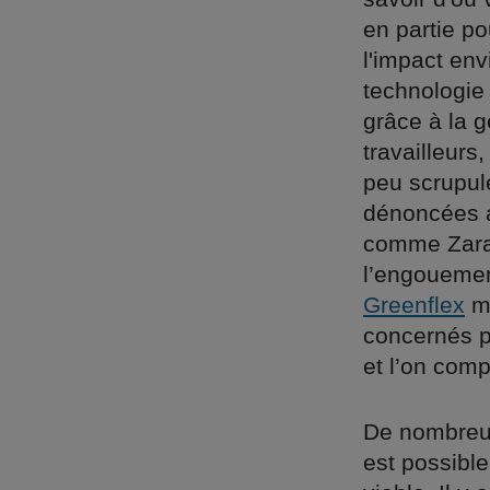
en partie po
l'impact en
technologie
grâce à la 
travailleurs,
peu scrupul
dénoncées ai
comme Zara 
l’engouemen
Greenflex
mo
concernés p
et l’on comp
De nombreux
est possibl