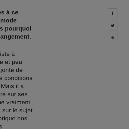
s à ce
Share 
a mode
Share 
is pourquoi
changement.
Share 
iste à
de et peu
jorité de
s conditions
Mais il a
dre sur ses
ne vraiment
sur le sujet
brique nos
s