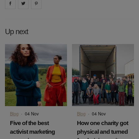
Share on
Share on
facebook
Share on
twitter
pintrest
Up next
Blog
·
04 Nov
Blog
·
04 Nov
Five of the best
How one charity got
activist marketing
physical and turned