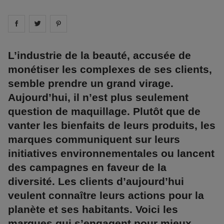
Share on
Share on
facebook
Share on
twitter
pintrest
L’industrie de la beauté, accusée de
monétiser les complexes de ses clients,
semble prendre un grand virage.
Aujourd’hui, il n’est plus seulement
question de maquillage. Plutôt que de
vanter les bienfaits de leurs produits, les
marques communiquent sur leurs
initiatives environnementales ou lancent
des campagnes en faveur de la
diversité. Les clients d’aujourd’hui
veulent connaître leurs actions pour la
planète et ses habitants. Voici les
marques qui s’engagent pour mieux