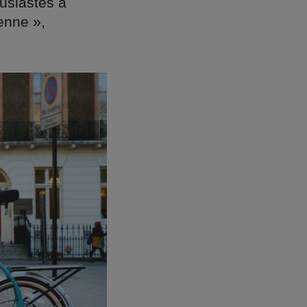
ousiastes à
ienne »,