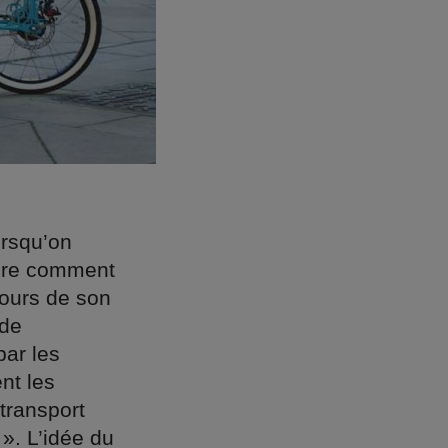
orsqu’on
ndre comment
cours de son
 de
par les
ent les
transport
 ». L’idée du