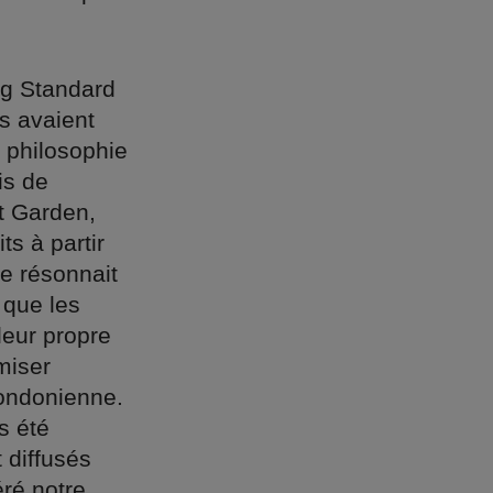
ng Standard
ls avaient
a philosophie
is de
nt Garden,
ts à partir
ue résonnait
 que les
leur propre
imiser
 londonienne.
s été
 diffusés
ré notre