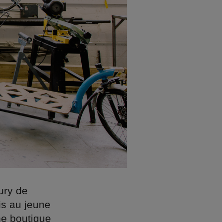
jury de
is au jeune
ne boutique