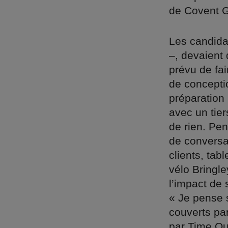
de Covent G
Les candida
–, devaient 
prévu de fai
de concepti
préparation 
avec un tier
de rien. Pe
de conversat
clients, tab
vélo Bringle
l’impact de 
« Je pense 
couverts pa
par Time Ou