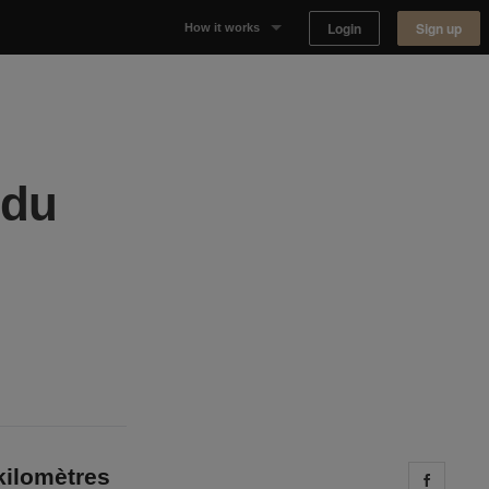
Login
Sign up
How it works
Why Appear Here
Listing space
 du
Finding space
Landlord dashboards
kilomètres
Share 