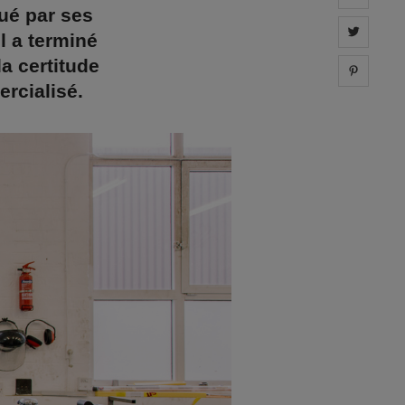
ué par ses
Share 
il a terminé
la certitude
Share 
ercialisé.