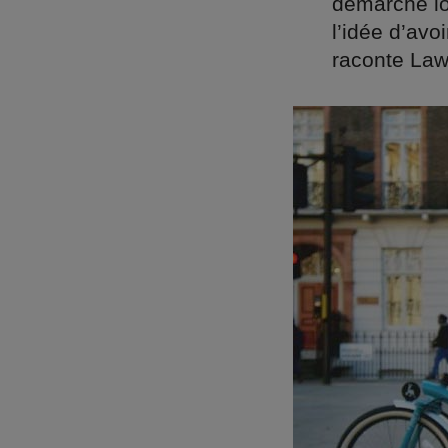
démarche log
l’idée d’avo
raconte Law