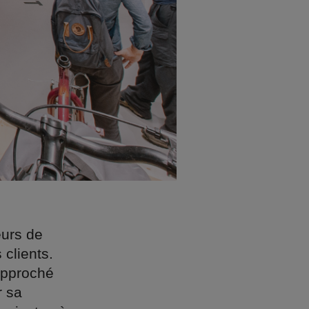
eurs de
clients.
 approché
r sa