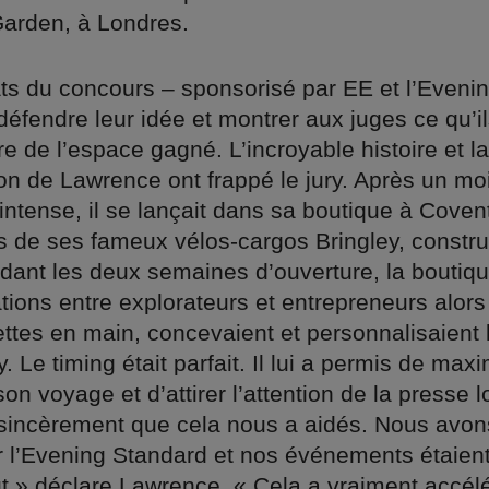
arden, à Londres.
ts du concours – sponsorisé par EE et l’Eveni
défendre leur idée et montrer aux juges ce qu’i
re de l’espace gagné. L’incroyable histoire et l
on de Lawrence ont frappé le jury. Après un mo
intense, il se lançait dans sa boutique à Cove
s de ses fameux vélos-cargos Bringley, construi
ndant les deux semaines d’ouverture, la boutiq
ions entre explorateurs et entrepreneurs alors
lettes en main, concevaient et personnalisaient 
y. Le timing était parfait. Il lui a permis de max
son voyage et d’attirer l’attention de la presse
sincèrement que cela nous a aidés. Nous avon
r l’Evening Standard et nos événements étaient
t » déclare Lawrence. « Cela a vraiment accélé