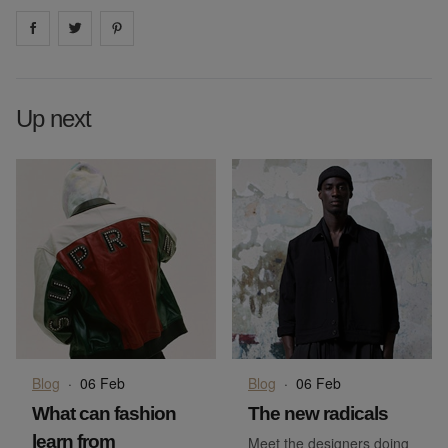
Share on
Share on
facebook
Share on
twitter
pintrest
Up next
Blog
·
06 Feb
Blog
·
06 Feb
What can fashion
The new radicals
learn from
Meet the designers doing