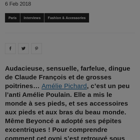
6 Feb 2018
Paris
Interviews
Fashion & Accessories
Share on
Share on
facebook
Share on
twitter
pintrest
Audacieuse, sensuelle, farfelue, dingue
de Claude François et de grosses
poitrines…
Amélie Pichard
, c’est un peu
l’anti Amélie Poulain. Elle a mis le
monde à ses pieds, et ses accessoires
aux pieds et aux bras du beau monde.
Même Beyoncé a adopté ses pépites
excentriques ! Pour comprendre
comment cet ovni s’est retrouvé sous