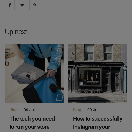
Share on
Share on
facebook
Share on
twitter
pintrest
Up next
Blog
·
09 Jul
Blog
·
09 Jul
The tech you need
How to successfully
to run your store
Instagram your