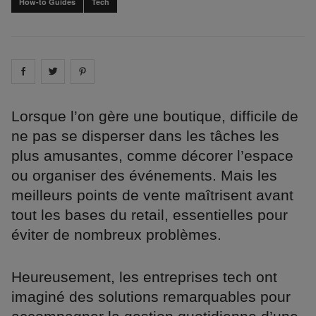
How-to Guides
Tech
Share on
Share on
facebook
Share on
twitter
pintrest
Lorsque l’on gère une boutique, difficile de
ne pas se disperser dans les tâches les
plus amusantes, comme décorer l’espace
ou organiser des événements. Mais les
meilleurs points de vente maîtrisent avant
tout les bases du retail, essentielles pour
éviter de nombreux problèmes.
Heureusement, les entreprises tech ont
imaginé des solutions remarquables pour