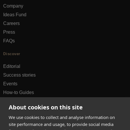
Company
Ideas Fund
Careers
Press
FAQs
Discover
Editorial
Success stories
Events
How-to Guides
City guides
About cookies on this site
hello@appearhere.co.uk
We use cookies to collect and analyse information on
site performance and usage, to provide social media