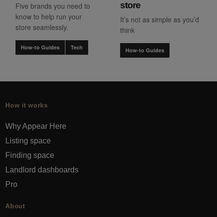
store
Five brands you need to
know to help run your
It’s not as simple as you’d
store seamlessly.
think
How-to Guides
Tech
How-to Guides
How it works
Why Appear Here
Listing space
Finding space
Landlord dashboards
Pro
About