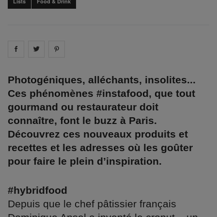
Lists
Food & Drink
Share on
Share on
facebook
Share on
twitter
pintrest
Photogéniques, alléchants, insolites...
Ces phénomènes #instafood, que tout
gourmand ou restaurateur doit
connaître, font le buzz à Paris.
Découvrez ces nouveaux produits et
recettes et les adresses où les goûter
pour faire le plein d’inspiration.
#hybridfood
Depuis que le chef pâtissier français