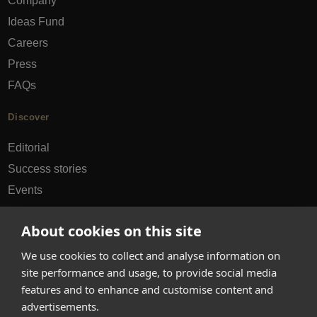
Company
Ideas Fund
Careers
Press
FAQs
Discover
Editorial
Success stories
Events
How-to Guides
About cookies on this site
City guides
We use cookies to collect and analyse information on
hello@appearhere.co.uk
site performance and usage, to provide social media
features and to enhance and customise content and
advertisements.