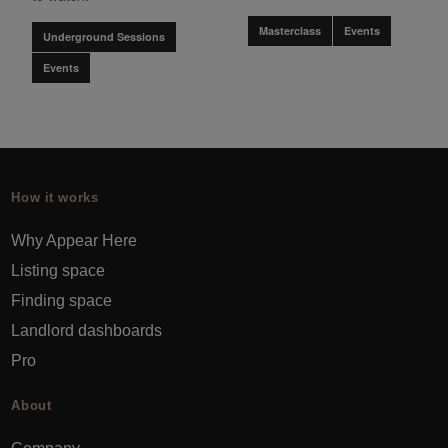
Masterclass
Events
Underground Sessions
Events
How it works
Why Appear Here
Listing space
Finding space
Landlord dashboards
Pro
About