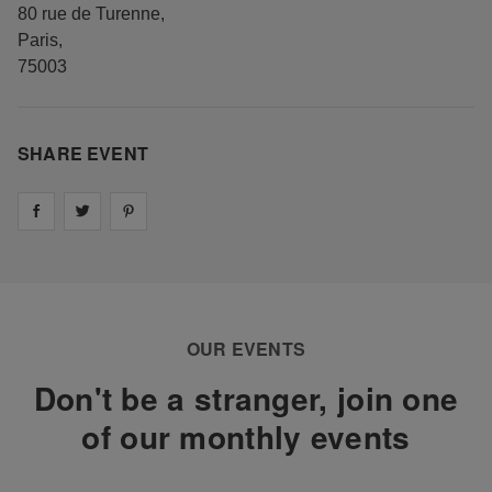
80 rue de Turenne
,
Paris
,
75003
SHARE EVENT
Share on
Share on
facebook
Share on
twitter
pintrest
OUR EVENTS
Don't be a stranger, join one
of our monthly events