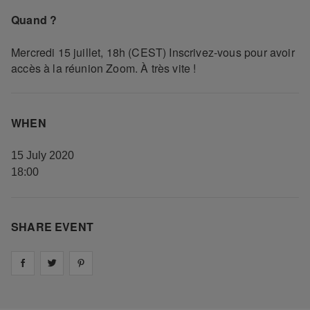
Quand ?
Mercredi 15 juillet, 18h (CEST) Inscrivez-vous pour avoir
accès à la réunion Zoom. À très vite !
WHEN
15 July 2020
18:00
SHARE EVENT
Share on
Share on
facebook
Share on
twitter
pintrest