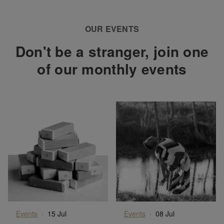
OUR EVENTS
Don't be a stranger, join one
of our monthly events
Events
·
15 Jul
Events
·
08 Jul