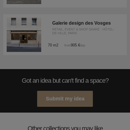
Galerie design des Vosges
RETAIL, EVENT & SHOP SHARE · HÔTEL-
DE-VILLE, PARIS
70 m2
905 €
from
/day
Got an idea but can't find a space?
Submit my idea
Other collections you may like