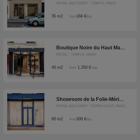
RETAIL AND EVENT · TEMPLE, PARIS
35 m2
184 €
from
/day
Boutique Noire du Haut Marais
RETAIL · TEMPLE, PARIS
40 m2
1.250 €
from
/day
Showroom de la Folie-Méricourt
RETAIL AND EVENT · POPINCOURT, PARIS
80 m2
300 €
from
/day