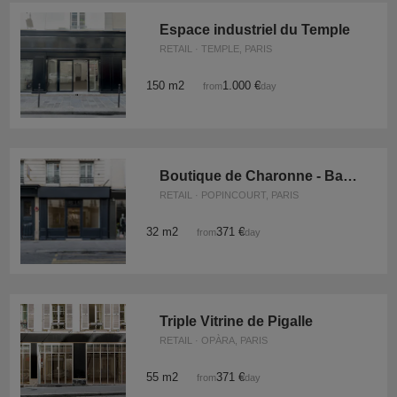
Espace industriel du Temple
RETAIL · TEMPLE, PARIS
150 m2
1.000 €
from
/day
Boutique de Charonne - Bastille
RETAIL · POPINCOURT, PARIS
32 m2
371 €
from
/day
Triple Vitrine de Pigalle
RETAIL · OPÀRA, PARIS
55 m2
371 €
from
/day