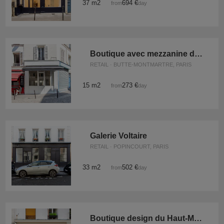
37 m2
694 €
from
/day
Boutique avec mezzanine des Abbesses
RETAIL · BUTTE-MONTMARTRE, PARIS
15 m2
273 €
from
/day
Galerie Voltaire
RETAIL · POPINCOURT, PARIS
33 m2
502 €
from
/day
Boutique design du Haut-Marais